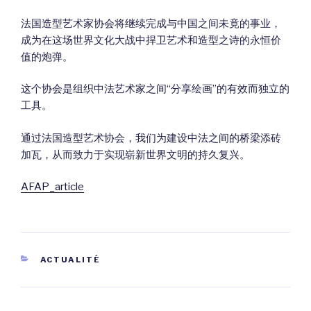
法国造型艺术家协会将继续完成与中国之间未竟的事业，
成为在这场世界文化大战中捍卫艺术和造型之诗的永恒价
值的炮弹。
这个协会是组织中法艺术家之间“分享绘画”的有效而独立的
工具。
通过法国造型艺术协会，我们为建设中法之间的桥梁添砖
加瓦，从而致力于实现崭新世界文明的持久复兴。
AFAP_article
CATÉGORIES
ACTUALITÉ