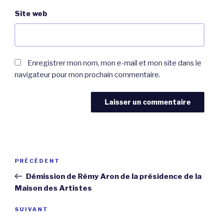
Site web
Enregistrer mon nom, mon e-mail et mon site dans le
navigateur pour mon prochain commentaire.
Navigation
Article
PRÉCÉDENT
de
précédent
Démission de Rémy Aron de la présidence de la
l’article
Maison des Artistes
Article
SUIVANT