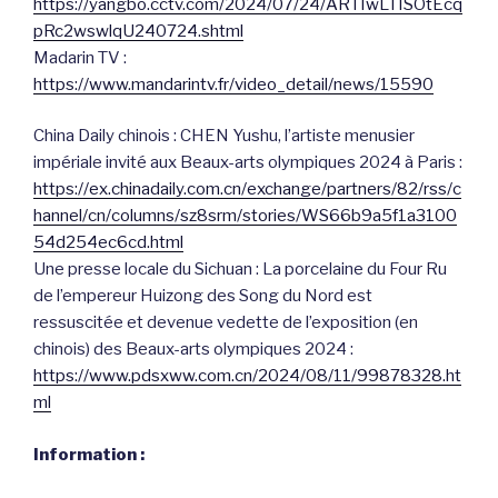
https://yangbo.cctv.com/2024/07/24/ARTIwLTISOtEcq
pRc2wswlqU240724.shtml
Madarin TV :
https://www.mandarintv.fr/video_detail/news/15590
China Daily chinois : CHEN Yushu, l’artiste menusier
impériale invité aux Beaux-arts olympiques 2024 à Paris :
https://ex.chinadaily.com.cn/exchange/partners/82/rss/c
hannel/cn/columns/sz8srm/stories/WS66b9a5f1a3100
54d254ec6cd.html
Une presse locale du Sichuan : La porcelaine du Four Ru
de l’empereur Huizong des Song du Nord est
ressuscitée et devenue vedette de l’exposition (en
chinois) des Beaux-arts olympiques 2024 :
https://www.pdsxww.com.cn/2024/08/11/99878328.ht
ml
Information :