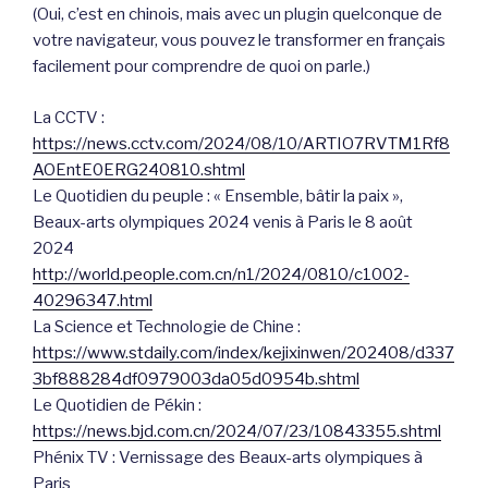
(Oui, c’est en chinois, mais avec un plugin quelconque de
votre navigateur, vous pouvez le transformer en français
facilement pour comprendre de quoi on parle.)
La CCTV :
https://news.cctv.com/2024/08/10/ARTIO7RVTM1Rf8
AOEntE0ERG240810.shtml
Le Quotidien du peuple : « Ensemble, bâtir la paix »,
Beaux-arts olympiques 2024 venis à Paris le 8 août
2024
http://world.people.com.cn/n1/2024/0810/c1002-
40296347.html
La Science et Technologie de Chine :
https://www.stdaily.com/index/kejixinwen/202408/d337
3bf888284df0979003da05d0954b.shtml
Le Quotidien de Pékin :
https://news.bjd.com.cn/2024/07/23/10843355.shtml
Phénix TV : Vernissage des Beaux-arts olympiques à
Paris