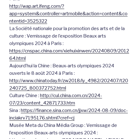
http://wap.art.ifeng.com/?
app=system&controller=artmobile&action=content&co
ntentid=3525322
La Société nationale pour la promotion des arts et de la
culture : Vernissage de l’exposition Beaux arts
olympiques 2024 à Paris :
https://cnspac.china.com/xiehuixinwen/20240809/2012
64.html
Aujourd’hui la Chine : Beaux-arts olympiques 2024
ouverts le 8 août 2024 à Paris :
http://www.chinatoday.fr/zw2018/ly_4982/202407/t20
240725_800372752.html
Culture Chine :
http://cul.china.com.cn/2024-
07/23/content_42871733.htm
Sina :
https://finance.sina.com.cn/jjxw/2024-08-09/doc-
inciakrv7195176.shtml?cref=cj
Musée Meta du China Média Group : Vernissage de
l’exposition Beaux-arts olympiques 2024 :