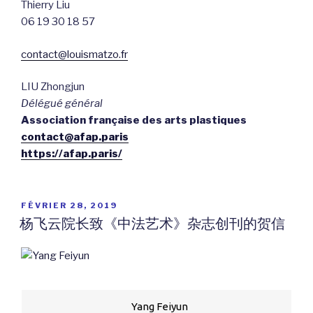
Thierry Liu
06 19 30 18 57
contact@louismatzo.fr
LIU Zhongjun
Délégué général
Association française des arts plastiques
contact@afap.paris
https://afap.paris/
PUBLIÉ
FÉVRIER 28, 2019
LE
杨飞云院长致《中法艺术》杂志创刊的贺信
Yang Feiyun