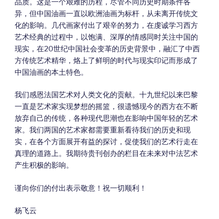
品质。这是一个艰难的历程，尽管不同历史时期条件各
异，但中国油画一直以欧洲油画为标杆，从未离开传统文
化的影响。几代画家付出了艰辛的努力，在虔诚学习西方
艺术经典的过程中，以饱满、深厚的情感同时关注中国的
现实，在20世纪中国社会变革的历史背景中，融汇了中西
方传统艺术精华，烙上了鲜明的时代与现实印记而形成了
中国油画的本土特色。
我们感恩法国艺术对人类文化的贡献。十九世纪以来巴黎
一直是艺术家实现梦想的摇篮，很遗憾现今的西方在不断
放弃自己的传统，各种现代思潮也在影响中国年轻的艺术
家。我们两国的艺术家都需要重新看待我们的历史和现
实，在各个方面展开有益的探讨，促使我们的艺术行走在
真理的道路上。我期待贵刊创办的栏目在未来对中法艺术
产生积极的影响。
谨向你们的付出表示敬意！祝一切顺利！
杨飞云