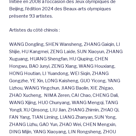
Initiée en 2008 à l’occasion des Jeux olympiques de
Beijing, l’édition 2024 des Beaux-arts olympiques
présente 93 artistes.
Artistes du côté chinois :
WANG Dongling, SHEN Wansheng, ZHANG Gaiqin, LI
Shijie, HU Kangmei, ZENG Laide, SUN Xiaoyun, ZHANG
Xuguang, HUANG Shengfan, HU Qiuping, CHEN
Hongwu, BAO Junyi, ZENG Xiang, WANG Houxiang,
HONG Houtian, LI Yuandong, WEI Siqin, ZHANG
Gongzhe, YE Xin, LONG Kaisheng, GUO Yicong, YANG
Lizhou, WANG Yingchun, JIANG Baolin, XIE Zhigao,
ZHAO Xucheng, NIMA Zeren, CAI Chao, CHENG Dali,
WANG Xijing, HUO Chunyang, WANG Mengqi, TANG
Yongli, XU Qinsong, LIU Jian, ZHANG Zhimin, ZHAO Qi,
FAN Yang, TIAN Liming, LIANG Zhanyan, SUN Yong,
ZHANG Lizhu, GAO Yun, ZHAO Wei, CHEN Mengxin,
DING Mijin, YANG Xiaoyang, LIN Rongsheng, ZHOU