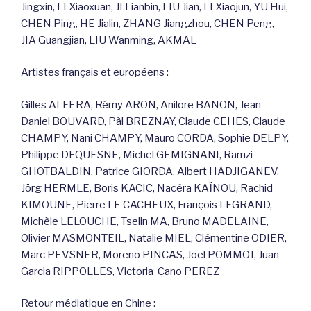
Jingxin, LI Xiaoxuan, JI Lianbin, LIU Jian, LI Xiaojun, YU Hui,
CHEN Ping, HE Jialin, ZHANG Jiangzhou, CHEN Peng,
JIA Guangjian, LIU Wanming, AKMAL
Artistes français et européens :
Gilles ALFERA, Rémy ARON, Anilore BANON, Jean-
Daniel BOUVARD, Pàl BREZNAY, Claude CEHES, Claude
CHAMPY, Nani CHAMPY, Mauro CORDA, Sophie DELPY,
Philippe DEQUESNE, Michel GEMIGNANI, Ramzi
GHOTBALDIN, Patrice GIORDA, Albert HADJIGANEV,
Jörg HERMLE, Boris KACIC, Nacéra KAÏNOU, Rachid
KIMOUNE, Pierre LE CACHEUX, François LEGRAND,
Michèle LELOUCHE, Tselin MA, Bruno MADELAINE,
Olivier MASMONTEIL, Natalie MIEL, Clémentine ODIER,
Marc PEVSNER, Moreno PINCAS, Joel POMMOT, Juan
Garcia RIPPOLLES, Victoria Cano PEREZ
Retour médiatique en Chine :