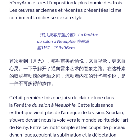
RémyAron et c’est l’exposition la plus fournie des trois.
Les œuvres anciennes et récentes présentées ici me
confirment la richesse de son style.
《勒夫家客厅里的窗》 La fenêtre
du salon à Neauphle 布面油
画 HST，193x96cm
首次看到《月光》，那种审美的愉悦，来自视觉，更来自
心灵。一下子解开了通向雷米艺术的意象之路。在这朴素
的取材与动感的笔触之间，流动着内在的升华与愉悦，是
一件不可多得的杰作。
C’était première fois que j’ai vu le clair de lune dans
la
Fenêtre du salon à Neauphle
. Cette jouissance
esthétique vient plus de l’âmeque de la vision. Soudain,
s’ouvre devant nous la voie vers le monde spirituelde l’art
de Remy. Entre ce motif simple et les coups de pinceau
dynamiques,coulent la sublimation et la délectation