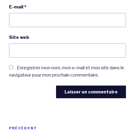
E-mail
*
Site web
Enregistrer mon nom, mon e-mail et mon site dans le
navigateur pour mon prochain commentaire.
Navigation
Article
PRÉCÉDENT
de