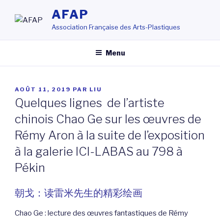
Aller
AFAP
au
Association Française des Arts-Plastiques
contenu
principal
Menu
PUBLIÉ
AOÛT 11, 2019
PAR
LIU
LE
Quelques lignes de l’artiste
chinois Chao Ge sur les œuvres de
Rémy Aron à la suite de l’exposition
à la galerie ICI-LABAS au 798 à
Pékin
朝戈：读雷米先生的精彩绘画
Chao Ge : lecture des œuvres fantastiques de Rémy