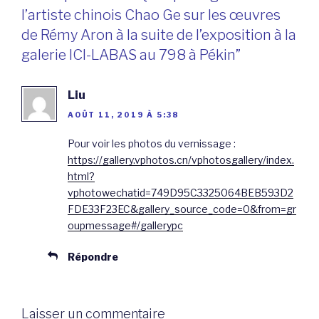
l’artiste chinois Chao Ge sur les œuvres
de Rémy Aron à la suite de l’exposition à la
galerie ICI-LABAS au 798 à Pékin”
Liu
AOÛT 11, 2019 À 5:38
Pour voir les photos du vernissage :
https://gallery.vphotos.cn/vphotosgallery/index.
html?
vphotowechatid=749D95C3325064BEB593D2
FDE33F23EC&gallery_source_code=0&from=gr
oupmessage#/gallerypc
Répondre
Laisser un commentaire