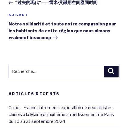
précédent
“过去的现代”——雷米·艾融用空间凝固时间
l’article
Article
SUIVANT
suivant
Notre solidarité et toute notre compassion pour
les habitants de cette région que nous aimons
vraiment beaucoup
Recherche
Reche
pour
:
ARTICLES RÉCENTS
Chine – France autrement : exposition de neuf artistes
chinois à la Mairie du huitième arrondissement de Paris
du 10 au 21 septembre 2024