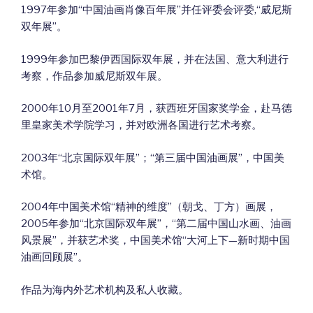
1997年参加“中国油画肖像百年展”并任评委会评委,“威尼斯
双年展”。
1999年参加巴黎伊西国际双年展，并在法国、意大利进行
考察，作品参加威尼斯双年展。
2000年10月至2001年7月，获西班牙国家奖学金，赴马德
里皇家美术学院学习，并对欧洲各国进行艺术考察。
2003年“北京国际双年展”；“第三届中国油画展”，中国美
术馆。
2004年中国美术馆“精神的维度”（朝戈、丁方）画展，
2005年参加“北京国际双年展”，“第二届中国山水画、油画
风景展”，并获艺术奖，中国美术馆“大河上下—新时期中国
油画回顾展”。
作品为海内外艺术机构及私人收藏。