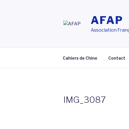
Aller
au
AFAP
contenu
principal
Association Franç
Cahiers de Chine
Contact
IMG_3087