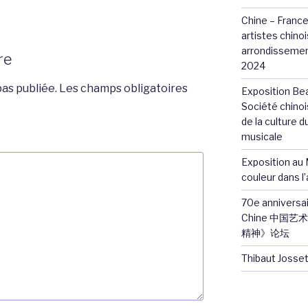
Chine – France
artistes chinoi
arrondissemen
re
2024
as publiée.
Les champs obligatoires
Exposition Be
Société chinoi
de la culture d
musicale
Exposition au 
couleur dans l
70e anniversai
Chine 中国
精神》论坛
Thibaut Josset