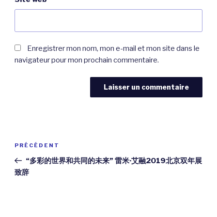
Enregistrer mon nom, mon e-mail et mon site dans le
navigateur pour mon prochain commentaire.
Navigation
Article
PRÉCÉDENT
de
précédent
“多彩的世界和共同的未来” 雷米·艾融2019北京双年展
l’article
致辞