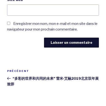
Enregistrer mon nom, mon e-mail et mon site dans le
navigateur pour mon prochain commentaire.
Navigation
Article
PRÉCÉDENT
de
précédent
“多彩的世界和共同的未来” 雷米·艾融2019北京双年展
l’article
致辞