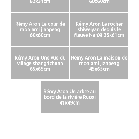
62x31cm
60x60cm
Rémy Aron La cour de
Rémy Aron Le rocher
mon ami jianpeng
shiweiyan depuis le
60x60cm
fleuve NanXi 35x61cm
Rémy Aron Une vue du
Rémy Aron La maison de
village shangrichuan
mon ami jianpeng
65x65cm
45x65cm
Rémy Aron Un arbre au
bord de la rivière Ruoxi
41x49cm
Navigation