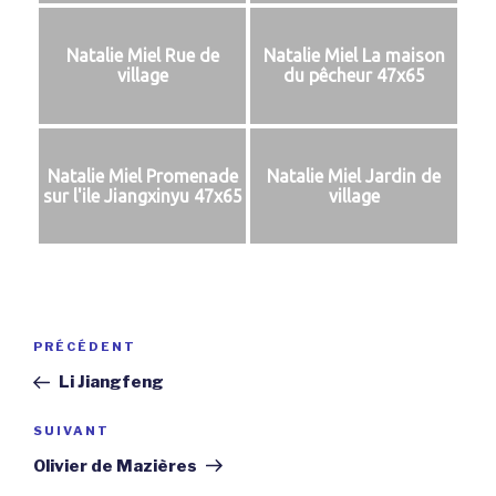
Natalie Miel Rue de
Natalie Miel La maison
village
du pêcheur 47x65
Natalie Miel Promenade
Natalie Miel Jardin de
sur l'ile Jiangxinyu 47x65
village
Navigation
Article
PRÉCÉDENT
de
précédent
Li Jiangfeng
l’article
Article
SUIVANT
suivant
Olivier de Mazières